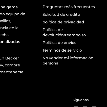
Preguntas más frecuentes
 una gama
ndo equipo de
Solicitud de crédito
ilios,
política de privacidad
ncia en la
Política de
recha
devolución/reembolso
sonalizadas
Politica de envios
Términos de servicio
No vender mi información
 En Becker
personal
oy, compre
a mantenerse
Síguenos