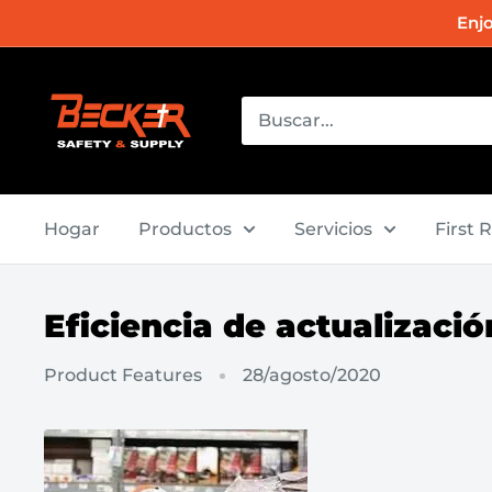
Ir
Enj
directamente
al
Becker
contenido
Safety
and
Supply
Hogar
Productos
Servicios
First 
Eficiencia de actualizació
Product Features
28/agosto/2020