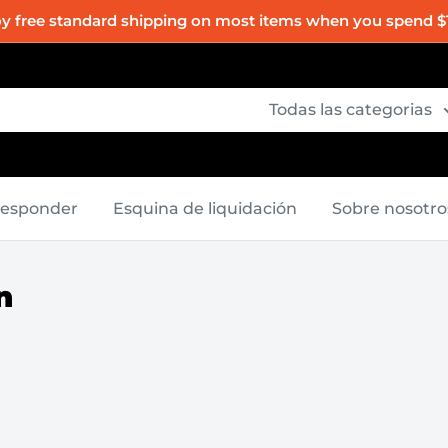
oy free standard shipping on most items when you spend $
Todas las categorias
Responder
Esquina de liquidación
Sobre nosotro
n