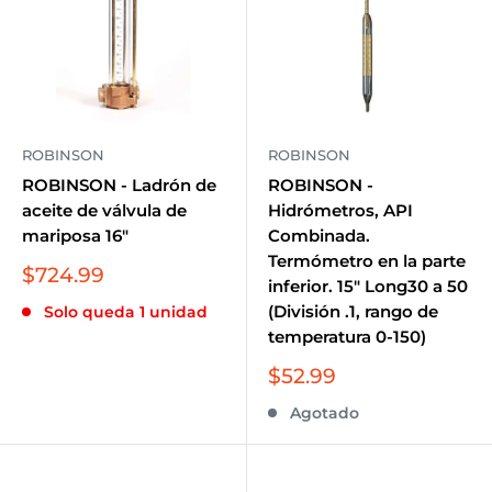
ROBINSON
ROBINSON
ROBINSON - Ladrón de
ROBINSON -
aceite de válvula de
Hidrómetros, API
mariposa 16"
Combinada.
Termómetro en la parte
Precio
$724.99
inferior. 15" Long30 a 50
de
(División .1, rango de
Solo queda 1 unidad
venta
temperatura 0-150)
Precio
$52.99
de
Agotado
venta