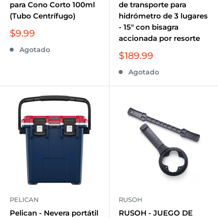
para Cono Corto 100ml
de transporte para
(Tubo Centrífugo)
hidrómetro de 3 lugares
- 15" con bisagra
Precio
$9.99
accionada por resorte
de
Agotado
venta
Precio
$189.99
de
Agotado
venta
PELICAN
RUSOH
Pelican - Nevera portátil
RUSOH - JUEGO DE