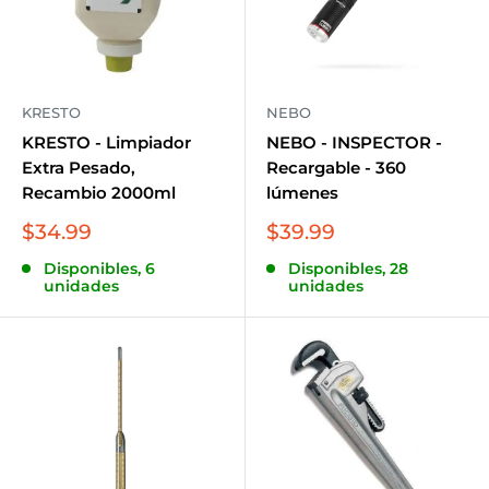
KRESTO
NEBO
KRESTO - Limpiador
NEBO - INSPECTOR -
Extra Pesado,
Recargable - 360
Recambio 2000ml
lúmenes
Precio
Precio
$34.99
$39.99
de
de
Disponibles, 6
Disponibles, 28
venta
venta
unidades
unidades