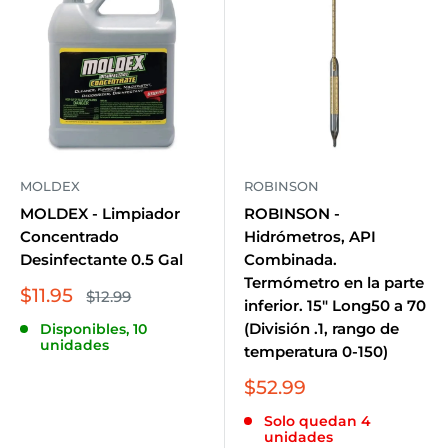
MOLDEX
ROBINSON
MOLDEX - Limpiador
ROBINSON -
Concentrado
Hidrómetros, API
Desinfectante 0.5 Gal
Combinada.
Termómetro en la parte
Precio
$11.95
Precio
$12.99
inferior. 15" Long50 a 70
habitual
de
(División .1, rango de
Disponibles, 10
venta
unidades
temperatura 0-150)
Precio
$52.99
de
Solo quedan 4
venta
unidades