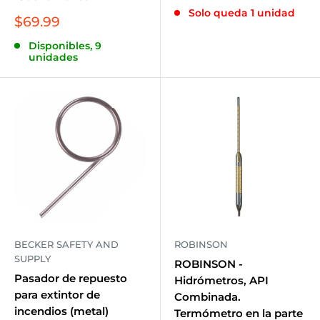
de
Solo queda 1 unidad
venta
Precio
$69.99
de
Disponibles, 9
venta
unidades
BECKER SAFETY AND
ROBINSON
SUPPLY
ROBINSON -
Pasador de repuesto
Hidrómetros, API
para extintor de
Combinada.
incendios (metal)
Termómetro en la parte