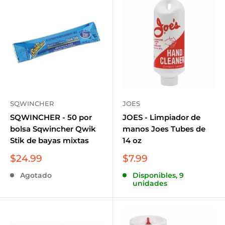
SQWINCHER
JOES
SQWINCHER - 50 por
JOES - Limpiador de
bolsa Sqwincher Qwik
manos Joes Tubes de
Stik de bayas mixtas
14 oz
Precio
Precio
$24.99
$7.99
de
de
Agotado
Disponibles, 9
venta
venta
unidades