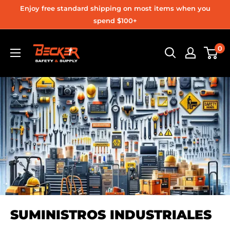
Ir
Enjoy free standard shipping on most items when you
directamente
spend $100+
al
Becker
0
contenido
Safety
and
Supply
SUMINISTROS INDUSTRIALES