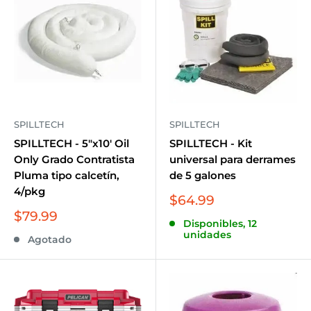
SPILLTECH
SPILLTECH
SPILLTECH - 5"x10' Oil
SPILLTECH - Kit
Only Grado Contratista
universal para derrames
Pluma tipo calcetín,
de 5 galones
4/pkg
Precio
$64.99
de
Precio
$79.99
Disponibles, 12
venta
de
unidades
Agotado
venta