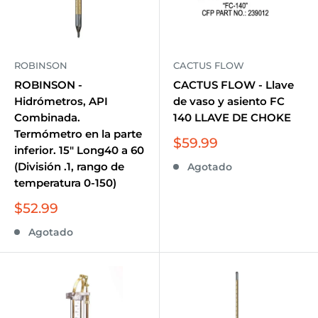
ROBINSON
CACTUS FLOW
ROBINSON -
CACTUS FLOW - Llave
Hidrómetros, API
de vaso y asiento FC
Combinada.
140 LLAVE DE CHOKE
Termómetro en la parte
Precio
$59.99
inferior. 15" Long40 a 60
de
(División .1, rango de
Agotado
venta
temperatura 0-150)
Precio
$52.99
de
Agotado
venta