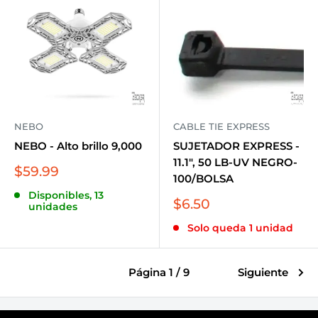
NEBO
CABLE TIE EXPRESS
NEBO - Alto brillo 9,000
SUJETADOR EXPRESS -
11.1", 50 LB-UV NEGRO-
Precio
$59.99
100/BOLSA
de
Disponibles, 13
venta
Precio
$6.50
unidades
de
Solo queda 1 unidad
venta
Página 1 / 9
Siguiente