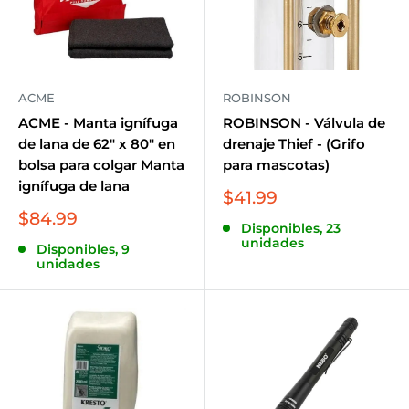
ACME
ROBINSON
ACME - Manta ignífuga
ROBINSON - Válvula de
de lana de 62" x 80" en
drenaje Thief - (Grifo
bolsa para colgar Manta
para mascotas)
ignífuga de lana
Precio
$41.99
de
Precio
$84.99
Disponibles, 23
venta
de
unidades
Disponibles, 9
venta
unidades