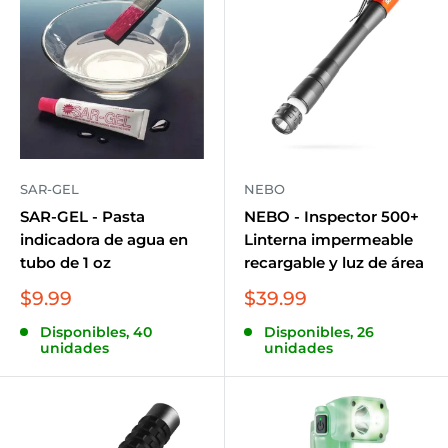
SAR-GEL
NEBO
SAR-GEL - Pasta
NEBO - Inspector 500+
indicadora de agua en
Linterna impermeable
tubo de 1 oz
recargable y luz de área
Precio
Precio
$9.99
$39.99
de
de
Disponibles, 40
Disponibles, 26
venta
venta
unidades
unidades