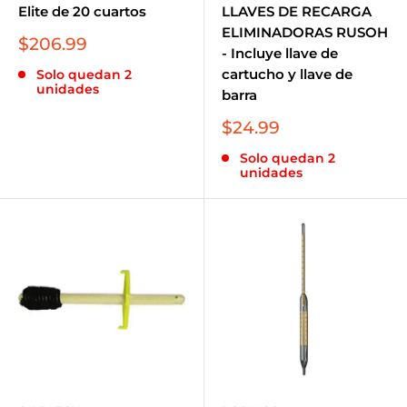
Elite de 20 cuartos
LLAVES DE RECARGA
ELIMINADORAS RUSOH
Precio
$206.99
- Incluye llave de
de
cartucho y llave de
Solo quedan 2
venta
unidades
barra
Precio
$24.99
de
Solo quedan 2
venta
unidades