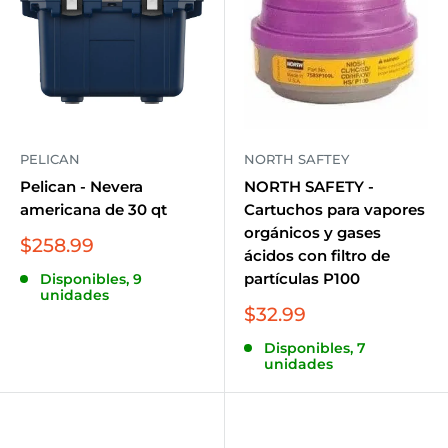
PELICAN
NORTH SAFTEY
Pelican - Nevera
NORTH SAFETY -
americana de 30 qt
Cartuchos para vapores
orgánicos y gases
Precio
$258.99
ácidos con filtro de
de
partículas P100
Disponibles, 9
venta
unidades
Precio
$32.99
de
Disponibles, 7
venta
unidades