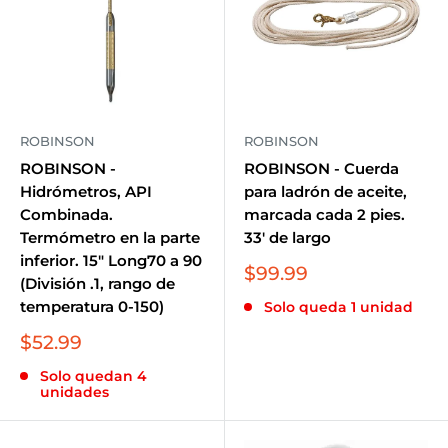
ROBINSON
ROBINSON
ROBINSON -
ROBINSON - Cuerda
Hidrómetros, API
para ladrón de aceite,
Combinada.
marcada cada 2 pies.
Termómetro en la parte
33' de largo
inferior. 15" Long70 a 90
Precio
$99.99
(División .1, rango de
de
temperatura 0-150)
Solo queda 1 unidad
venta
Precio
$52.99
de
Solo quedan 4
venta
unidades