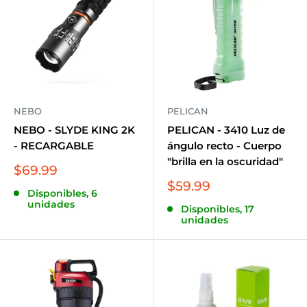
NEBO
PELICAN
NEBO - SLYDE KING 2K
PELICAN - 3410 Luz de
- RECARGABLE
ángulo recto - Cuerpo
"brilla en la oscuridad"
Precio
$69.99
de
Precio
$59.99
Disponibles, 6
venta
de
unidades
Disponibles, 17
venta
unidades