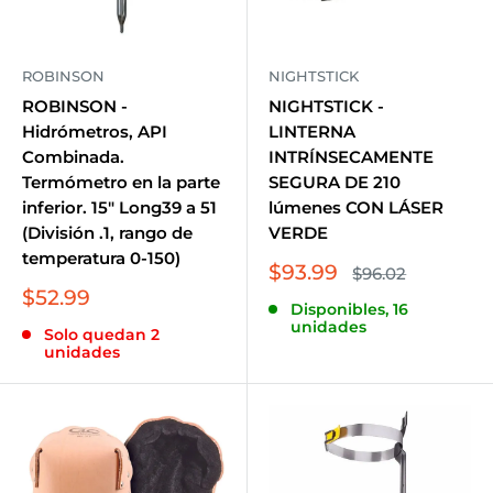
ROBINSON
NIGHTSTICK
ROBINSON -
NIGHTSTICK -
Hidrómetros, API
LINTERNA
Combinada.
INTRÍNSECAMENTE
Termómetro en la parte
SEGURA DE 210
inferior. 15" Long39 a 51
lúmenes CON LÁSER
(División .1, rango de
VERDE
temperatura 0-150)
Precio
$93.99
Precio
$96.02
habitual
de
Precio
$52.99
Disponibles, 16
venta
de
unidades
Solo quedan 2
venta
unidades