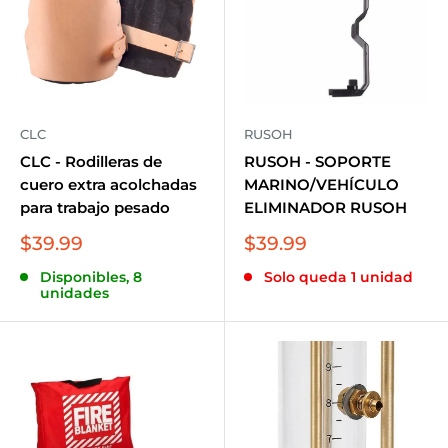
CLC
RUSOH
CLC - Rodilleras de
RUSOH - SOPORTE
cuero extra acolchadas
MARINO/VEHÍCULO
para trabajo pesado
ELIMINADOR RUSOH
Precio
Precio
$39.99
$39.99
de
de
Disponibles, 8
Solo queda 1 unidad
venta
venta
unidades