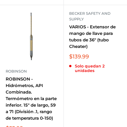
BECKER SAFETY AND
SUPPLY
VARIOS - Extensor de
mango de llave para
tubos de 36" (tubo
Cheater)
Precio
$139.99
de
Solo quedan 2
venta
unidades
ROBINSON
ROBINSON -
Hidrómetros, API
Combinada.
Termómetro en la parte
inferior. 15" de largo, 59
a 71 (División .1, rango
de temperatura 0-150)