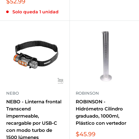
Precio
$52.99
de
Solo queda 1 unidad
venta
NEBO
ROBINSON
NEBO - Linterna frontal
ROBINSON -
Transcend
Hidrómetro Cilindro
impermeable,
graduado, 1000ml,
recargable por USB-C
Plástico con vertedor
con modo turbo de
Precio
$45.99
1500 lúmenes