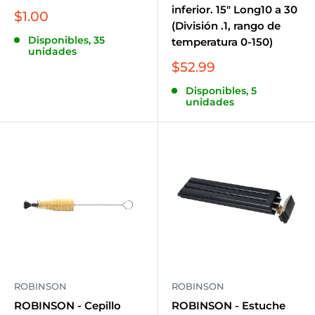
inferior. 15" Long10 a 30
Precio
$1.00
(División .1, rango de
de
Disponibles, 35
venta
temperatura 0-150)
unidades
Precio
$52.99
de
Disponibles, 5
venta
unidades
ROBINSON
ROBINSON
ROBINSON - Cepillo
ROBINSON - Estuche