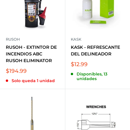
RUSOH
KASK
RUSOH - EXTINTOR DE
KASK - REFRESCANTE
INCENDIOS ABC
DEL DELINEADOR
RUSOH ELIMINATOR
Precio
$12.99
de
Precio
$194.99
Disponibles, 13
venta
de
unidades
Solo queda 1 unidad
venta