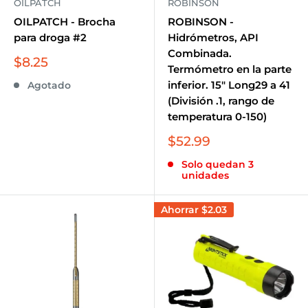
OILPATCH
ROBINSON
OILPATCH - Brocha
ROBINSON -
para droga #2
Hidrómetros, API
Combinada.
Precio
$8.25
Termómetro en la parte
de
inferior. 15" Long29 a 41
Agotado
venta
(División .1, rango de
temperatura 0-150)
Precio
$52.99
de
Solo quedan 3
venta
unidades
Ahorrar
$2.03