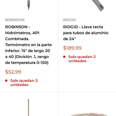
ROBINSON
RIDGID
ROBINSON -
RIDGID - Llave recta
Hidrómetros, API
para tubos de aluminio
Combinada.
de 24"
Termómetro en la parte
Precio
$189.99
inferior. 15" de largo 20
de
a 40 (División .1, rango
Solo quedan 2
venta
unidades
de temperatura 0-150)
Precio
$52.99
de
Solo quedan 3
venta
unidades