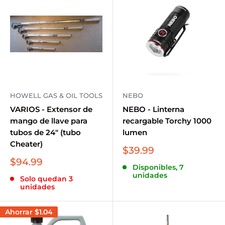
HOWELL GAS & OIL TOOLS
NEBO
VARIOS - Extensor de
NEBO - Linterna
mango de llave para
recargable Torchy 1000
tubos de 24" (tubo
lumen
Cheater)
Precio
$39.99
de
Precio
$94.99
Disponibles, 7
venta
de
unidades
Solo quedan 3
venta
unidades
Ahorrar
$1.04