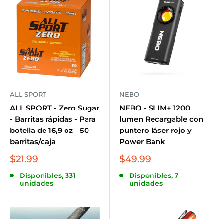
diversos requisitos comerciales.
Ofrecemos una amplia gama de artículos, incluidos
equipos de protección personal, herramientas
eléctricas, herramientas de fijación, equipos de
soldadura, suministros para petróleo y gas, equipos
de limpieza y mantenimiento, y mucho más para
ALL SPORT
NEBO
satisfacer todas las necesidades de su industria. Cada
ALL SPORT - Zero Sugar
NEBO - SLIM+ 1200
uno de nuestros productos muestra una excelente
- Barritas rápidas - Para
lumen Recargable con
botella de 16,9 oz - 50
puntero láser rojo y
combinación de tecnología e innovación, lo que
barritas/caja
Power Bank
garantiza los más altos niveles de satisfacción.
Precio
Precio
$21.99
$49.99
de
de
Disponibles, 331
Disponibles, 7
venta
venta
Cuente con nosotros para todas sus necesidades de
unidades
unidades
suministros industriales, ya que prometemos
confiabilidad, valor y un servicio al cliente inigualable.