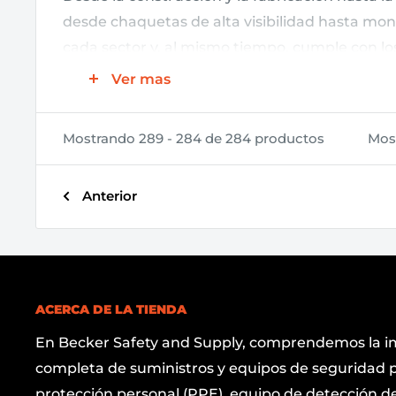
desde chaquetas de alta visibilidad hasta mon
cada sector y, al mismo tiempo, cumple con lo
Ver mas
Nuestra ropa de trabajo no solo garantiza la 
pueden dar fe de la calidad y durabilidad de n
Mostrando 289 - 284 de 284 productos
Most
precios competitivos. Así que, obtenga su ropa
Anterior
ACERCA DE LA TIENDA
En Becker Safety and Supply, comprendemos la i
completa de suministros y equipos de seguridad p
protección personal (PPE), equipo de detección de 