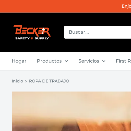
Ir
Enj
directamente
al
Becker
contenido
Safety
and
Supply
Hogar
Productos
Servicios
First 
Inicio
ROPA DE TRABAJO