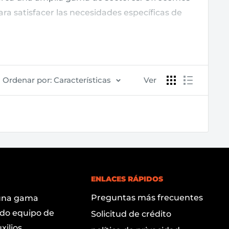
ra satisfacer las necesidades específicas de
leados y la imagen de marca. Nuestros clientes
ente servicio al cliente, entregas rápidas y
Ordenar por: Características
Ver
ENLACES RÁPIDOS
Preguntas más frecuentes
 una gama
ndo equipo de
Solicitud de crédito
ilios,