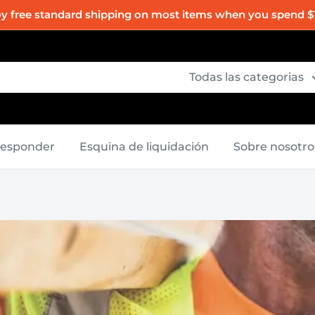
oy free standard shipping on most items when you spend $
Todas las categorias
Responder
Esquina de liquidación
Sobre nosotro