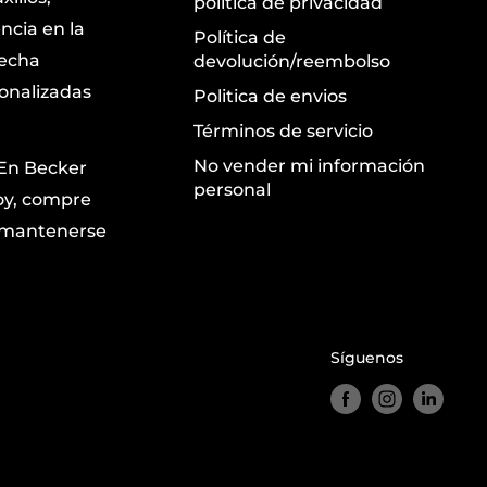
política de privacidad
ncia en la
Política de
recha
devolución/reembolso
sonalizadas
Politica de envios
Términos de servicio
No vender mi información
 En Becker
personal
oy, compre
a mantenerse
Síguenos