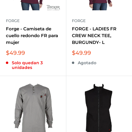
FORGE
FORGE
Forge - Camiseta de
FORGE - LADIES FR
cuello redondo FR para
CREW NECK TEE,
mujer
BURGUNDY- L
Precio
Precio
$49.99
$49.99
de
de
Solo quedan 3
Agotado
venta
venta
unidades