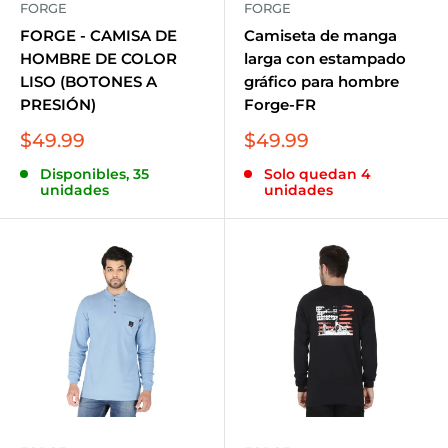
FORGE
FORGE
FORGE - CAMISA DE
Camiseta de manga
HOMBRE DE COLOR
larga con estampado
LISO (BOTONES A
gráfico para hombre
PRESIÓN)
Forge-FR
Precio
Precio
$49.99
$49.99
de
de
Disponibles, 35
Solo quedan 4
venta
venta
unidades
unidades