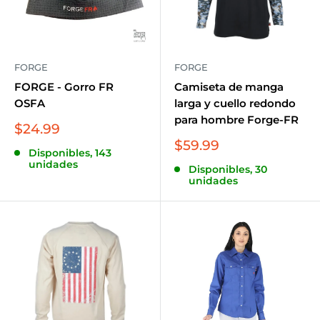
FORGE
FORGE
FORGE - Gorro FR
Camiseta de manga
OSFA
larga y cuello redondo
para hombre Forge-FR
Precio
$24.99
de
Precio
$59.99
Disponibles, 143
venta
de
unidades
Disponibles, 30
venta
unidades