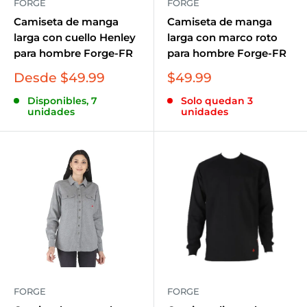
FORGE
FORGE
Camiseta de manga
Camiseta de manga
larga con cuello Henley
larga con marco roto
para hombre Forge-FR
para hombre Forge-FR
Precio
Precio
Desde $49.99
$49.99
de
de
Disponibles, 7
Solo quedan 3
venta
venta
unidades
unidades
FORGE
FORGE