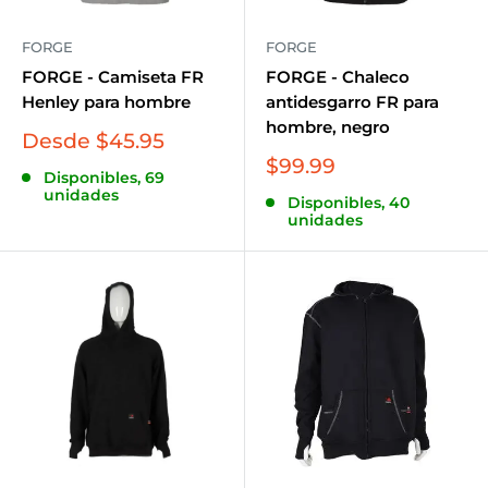
FORGE
FORGE
FORGE - Camiseta FR
FORGE - Chaleco
Henley para hombre
antidesgarro FR para
hombre, negro
Precio
Desde $45.95
de
Precio
$99.99
Disponibles, 69
venta
de
unidades
Disponibles, 40
venta
unidades