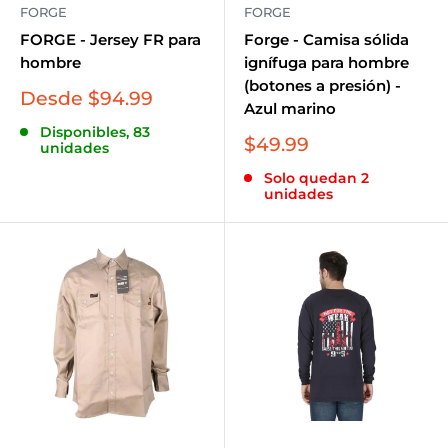
FORGE
FORGE
FORGE - Jersey FR para
Forge - Camisa sólida
hombre
ignífuga para hombre
(botones a presión) -
Precio
Desde $94.99
Azul marino
de
Disponibles, 83
venta
Precio
$49.99
unidades
de
Solo quedan 2
venta
unidades