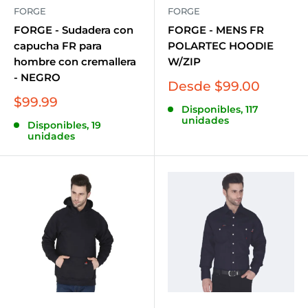
FORGE
FORGE
FORGE - Sudadera con
FORGE - MENS FR
capucha FR para
POLARTEC HOODIE
hombre con cremallera
W/ZIP
- NEGRO
Precio
Desde $99.00
de
Precio
$99.99
Disponibles, 117
venta
de
unidades
Disponibles, 19
venta
unidades