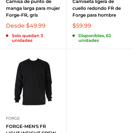
Camisa de punto de
Camiseta ligera de
manga larga para mujer
cuello redondo FR de
Forge-FR, gris
Forge para hombre
Precio
Precio
Desde $49.99
$59.99
de
de
Solo quedan 3
Disponibles, 62
venta
venta
unidades
unidades
FORGE
FORGE-MEN'S FR