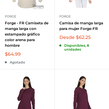
FORGE
FORGE
Forge - FR Camiseta de
Camisa de manga larga
manga larga con
para mujer Forge-FR
estampado gráfico
Precio
Desde $62.25
color arena para
de
hombre
Disponibles, 8
venta
unidades
Precio
$64.99
de
Agotado
venta