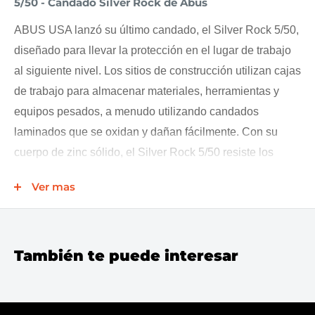
5/50 - Candado Silver Rock de Abus
ABUS USA lanzó su último candado, el Silver Rock 5/50,
diseñado para llevar la protección en el lugar de trabajo
al siguiente nivel. Los sitios de construcción utilizan cajas
de trabajo para almacenar materiales, herramientas y
equipos pesados, a menudo utilizando candados
laminados que se oxidan y dañan fácilmente. Con su
cuerpo de zinc sólido, el Silver Rock 5/50 resiste los
elementos exteriores y ofrece una ranura paracéntrica
Ver mas
que protege contra la manipulación.
Los Abus
El candado
Silver Rock
es la solución ideal
para asegurar
Cajas para el lugar de trabajo
. Silver
También te puede interesar
Rock tiene una
cuerpo de zinc macizo
que proporciona
superior
seguridad
y resiste los elementos exteriores.
5
pines
El cilindro evita la manipulación y lleva la