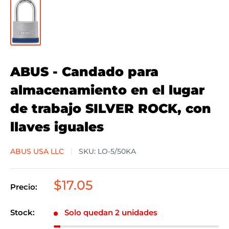
ABUS - Candado para
almacenamiento en el lugar
de trabajo SILVER ROCK, con
llaves iguales
ABUS USA LLC
SKU:
LO-5/50KA
Precio
$17.05
Precio:
de
venta
Stock:
Solo quedan 2 unidades