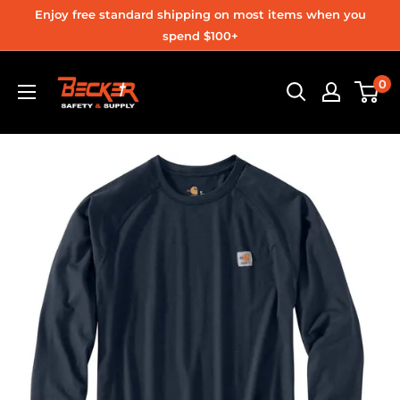
Ir
Enjoy free standard shipping on most items when you
directamente
spend $100+
al
Becker
0
contenido
Safety
and
Supply