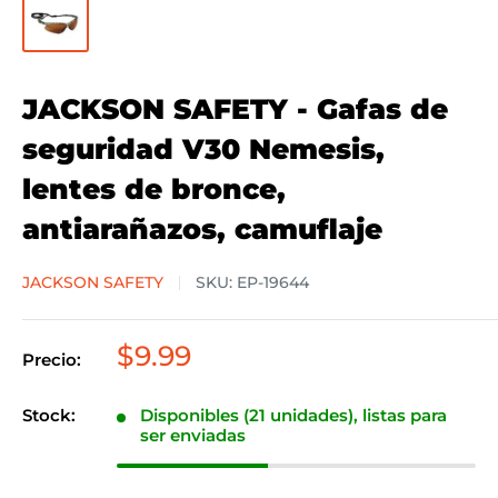
JACKSON SAFETY - Gafas de
seguridad V30 Nemesis,
lentes de bronce,
antiarañazos, camuflaje
JACKSON SAFETY
SKU:
EP-19644
Precio
$9.99
Precio:
de
venta
Stock:
Disponibles (21 unidades), listas para
ser enviadas