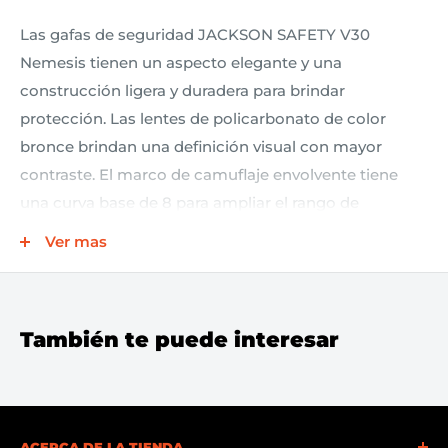
Las gafas de seguridad JACKSON SAFETY V30
Nemesis tienen un aspecto elegante y una
construcción ligera y duradera para brindar
protección. Las lentes de policarbonato de color
bronce brindan una definición visual con mayor
contraste. El marco de camuflaje envolvente tiene
una curva base de 8 para ampliar el rango de
protección periférica. Cuentan con patillas suaves al
Ver mas
tacto para mayor comodidad, una pieza nasal flexible
patentada para alejar el sudor de los ojos y evitar que
se deslice por la nariz. Incluye un cordón para el
También te puede interesar
cuello.
Diseño deportivo, flexible y ligero.
Patillas suaves al tacto para mayor comodidad.
ACERCA DE LA TIENDA