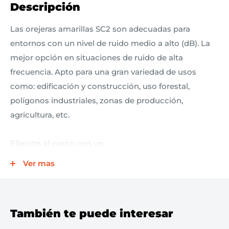
Descripción
Las orejeras amarillas SC2 son adecuadas para
entornos con un nivel de ruido medio a alto (dB). La
mejor opción en situaciones de ruido de alta
frecuencia. Apto para una gran variedad de usos
como: edificación y construcción, uso forestal,
polígonos industriales, zonas de producción,
agricultura, etc.
Fijación al casco con un
adaptador de bayoneta
Ver mas
Euroranura universal de 30 mm
Rendimiento diferenciado por color
Regulación de tamaño telescópica suave
También te puede interesar
No conductivo