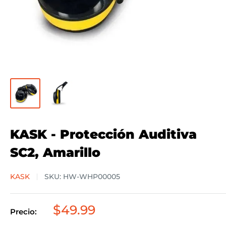
KASK - Protección Auditiva
SC2, Amarillo
KASK
SKU:
HW-WHP00005
Precio
$49.99
Precio:
de