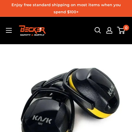
Ir
Enjoy free standard shipping on most items when you
directamente
spend $100+
al
Becker
0
contenido
Safety
and
Supply