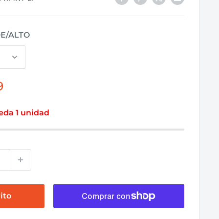
E/ALTO
9
eda 1 unidad
ito