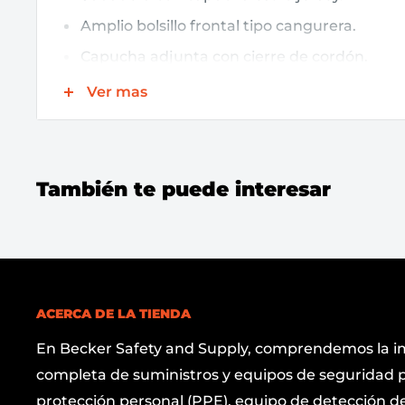
Amplio bolsillo frontal tipo cangurera.
Capucha adjunta con cierre de cordón.
Polar pesado y duradero de 12,5 oz. fabricad
Ver mas
% elastano resistente al fuego.
Los puños acanalados y la cinturilla flexibl
Cosido con hilo Nomex.
También te puede interesar
ACERCA DE LA TIENDA
En Becker Safety and Supply, comprendemos la i
completa de suministros y equipos de seguridad p
protección personal (PPE), equipo de detección de 