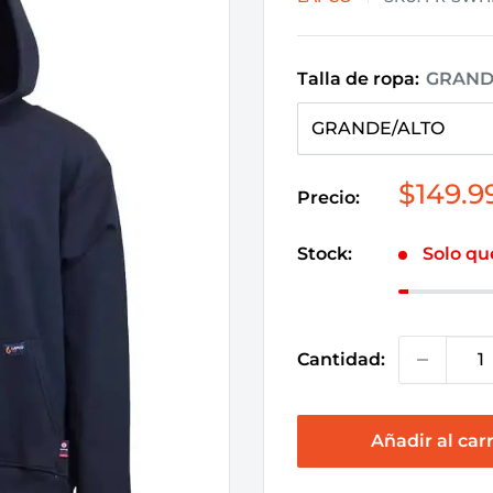
Talla de ropa:
GRAND
Precio
$149.9
Precio:
de
venta
Stock:
Solo qu
Cantidad:
Añadir al carr