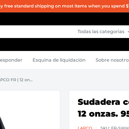
oy free standard shipping on most items when you spend $
Todas las categorias
Responder
Esquina de liquidación
Sobre nosotro
CO FR | 12 on...
Sudadera c
12 onzas. 9
LAPCO
SKU:
FR-SWH