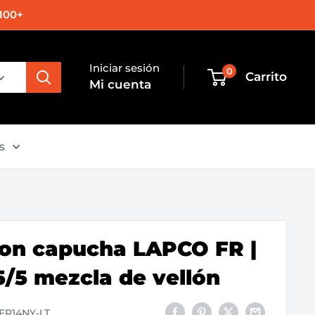
100+
Iniciar sesión
0
Carrito
Mi cuenta
s
on capucha LAPCO FR |
5/5 mezcla de vellón
FR14NY-LT