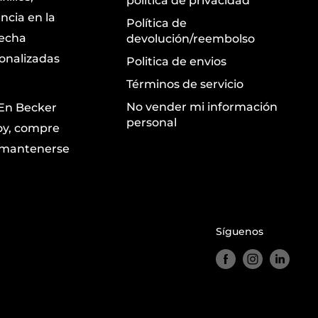
política de privacidad
ncia en la
Política de
recha
devolución/reembolso
sonalizadas
Politica de envios
Términos de servicio
No vender mi información
 En Becker
personal
oy, compre
a mantenerse
Síguenos