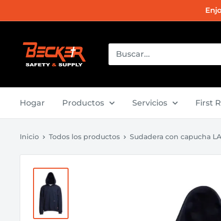
Ir
Enj
directamente
al
Becker
contenido
Safety
and
Supply
Hogar
Productos
Servicios
First 
Inicio
Todos los productos
Sudadera con capucha LAP