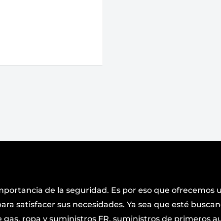
o con 95 % algodón y 5
e mantienen su forma.
mportancia de la seguridad. Es por eso que ofrecemos
ara satisfacer sus necesidades. Ya sea que esté busca
gas, ropa y suministros FR, suministros de primeros aux