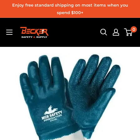
Ir
Enjoy free standard shipping on most items when you
directamente
spend $100+
al
Becker
0
contenido
Safety
and
Supply