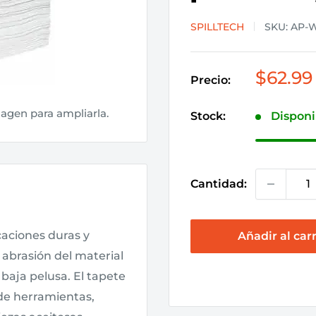
SPILLTECH
SKU:
AP-
Precio
$62.99
Precio:
de
venta
magen para ampliarla.
Stock:
Disponi
Cantidad:
caciones duras y
Añadir al carr
a abrasión del material
baja pelusa. El tapete
de herramientas,