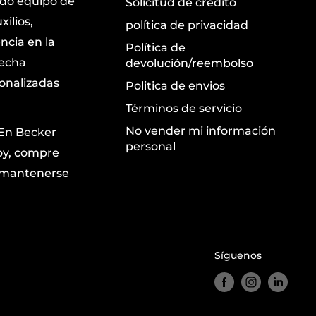
ndo equipo de
Solicitud de crédito
ilios,
política de privacidad
ncia en la
Política de
recha
devolución/reembolso
sonalizadas
Politica de envios
Términos de servicio
No vender mi información
 En Becker
personal
oy, compre
a mantenerse
Síguenos