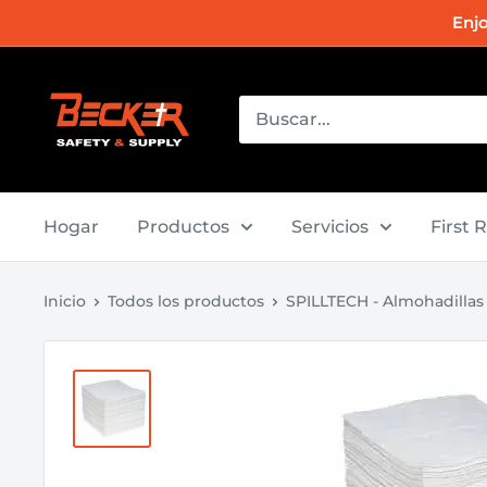
Ir
Enj
directamente
al
Becker
contenido
Safety
and
Supply
Hogar
Productos
Servicios
First 
Inicio
Todos los productos
SPILLTECH - Almohadillas 