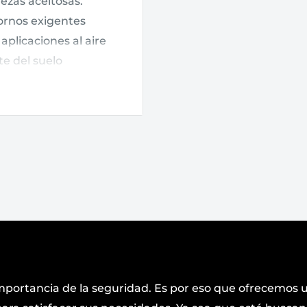
ezas aceitosas.
tornos exigentes
aplicaciones al aire
te del suelo
ar las almohadillas en
mportancia de la seguridad. Es por eso que ofrecemos