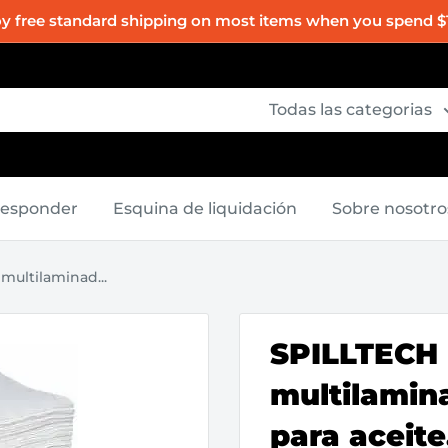
oy free standard shipping on most items when you spend $
Todas las categorias
Responder
Esquina de liquidación
Sobre nosotro
multilaminad...
SPILLTECH 
multilamin
para aceite