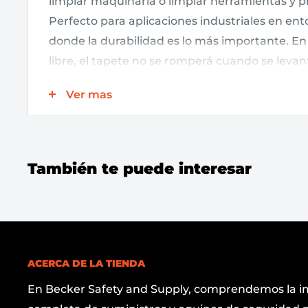
limpiar maquinaria o limpiar herramientas y pi
Perfecto para aplicaciones industriales en en
donde la durabilidad es lo más importante. En 
libre, el tapete no se romperá cuando se levan
congelado. Las perforaciones le permiten rasg
Ver mas
diferentes tamaños según su aplicación.
También te puede interesar
ACERCA DE LA TIENDA
En Becker Safety and Supply, comprendemos la i