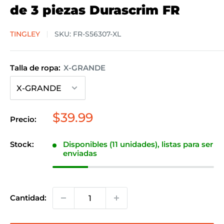
de 3 piezas Durascrim FR
TINGLEY
SKU:
FR-S56307-XL
Talla de ropa:
X-GRANDE
Precio
$39.99
Precio:
de
venta
Stock:
Disponibles (11 unidades), listas para ser
enviadas
Cantidad: